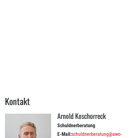
Externer Inhalt von Google Maps
– beim Abspielen können
personenbezogene Daten nach XY übertragen werden. Mehr dazu in
Kontakt
unserer
Datenschutzerklärung
.
Arnold Koschorreck
Schuldnerberatung
E-Mail:
schuldnerberatung@awo-